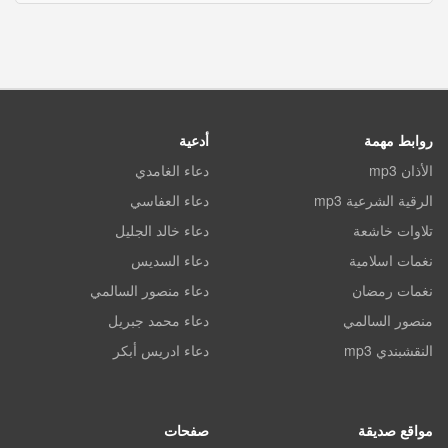
روابط مهمة
أدعية
الأذان mp3
دعاء الغامدي
الرقية الشرعية mp3
دعاء العفاسي
تلاوات خاشعة
دعاء خالد الجليل
نغمات اسلامية
دعاء السديس
نغمات رمضان
دعاء منصور السالمي
منصور السالمي
دعاء محمد جبريل
النقشبندي mp3
دعاء ادريس أبكر
مواقع صديقة
صفحات