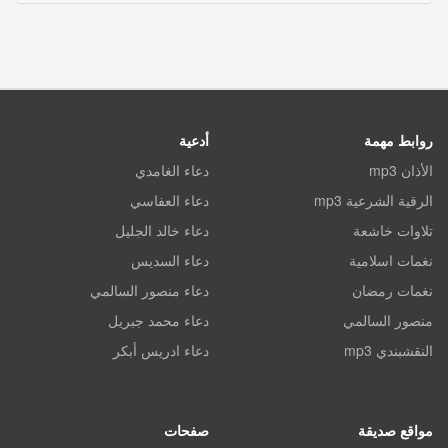
روابط مهمة
أدعية
الأذان mp3
دعاء الغامدي
الرقية الشرعية mp3
دعاء العفاسي
تلاوات خاشعة
دعاء خالد الجليل
نغمات اسلامية
دعاء السديس
نغمات رمضان
دعاء منصور السالمي
منصور السالمي
دعاء محمد جبريل
النقشبندي mp3
دعاء ادريس أبكر
مواقع صديقة
صفحات