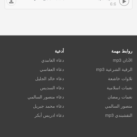
6:6
روابط مهمة
أدعية
الأذان mp3
دعاء الغامدي
الرقية الشرعية mp3
دعاء العفاسي
تلاوات خاشعة
دعاء خالد الجليل
نغمات اسلامية
دعاء السديس
نغمات رمضان
دعاء منصور السالمي
منصور السالمي
دعاء محمد جبريل
النقشبندي mp3
دعاء ادريس أبكر