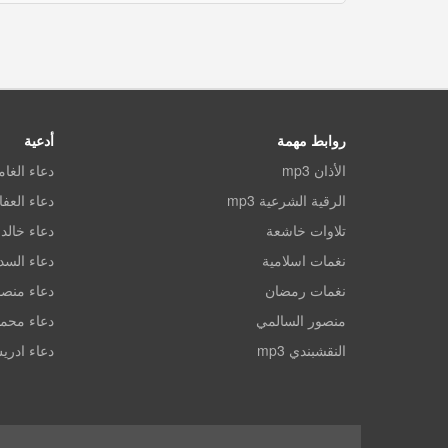
روابط مهمة
أدعية
الأذان mp3
دعاء الغا
الرقية الشرعية mp3
دعاء العف
تلاوات خاشعة
دعاء خالد 
نغمات اسلامية
دعاء الس
نغمات رمضان
دعاء منصو
منصور السالمي
دعاء محم
النقشبندي mp3
دعاء ادري