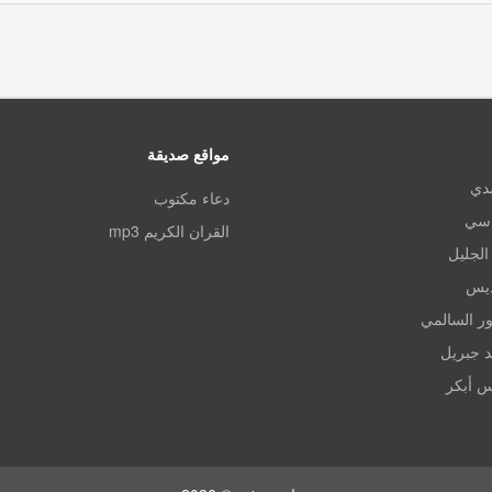
مواقع صديقة
مدي
دعاء مكتوب
اسي
القران الكريم mp3
الجليل
ديس
ر السالمي
د جبريل
س أبكر