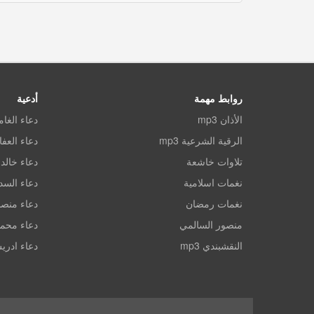
روابط مهمة
أدعية
الأذان mp3
دعاء الغا
الرقية الشرعية mp3
دعاء العف
تلاوات خاشعة
دعاء خالد 
نغمات اسلامية
دعاء الس
نغمات رمضان
دعاء منصو
منصور السالمي
دعاء محم
النقشبندي mp3
دعاء ادري