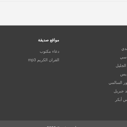
مواقع صديقة
مدي
دعاء مكتوب
اسي
القران الكريم mp3
الجليل
ديس
ر السالمي
د جبريل
س أبكر