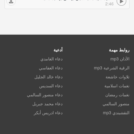
2:46
روابط مهمة
أدعية
الأذان mp3
دعاء الغامدي
الرقية الشرعية mp3
دعاء العفاسي
تلاوات خاشعة
دعاء خالد الجليل
نغمات اسلامية
دعاء السديس
نغمات رمضان
دعاء منصور السالمي
منصور السالمي
دعاء محمد جبريل
النقشبندي mp3
دعاء ادريس أبكر