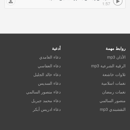
1:57
روابط مهمة
أدعية
الأذان mp3
دعاء الغامدي
الرقية الشرعية mp3
دعاء العفاسي
تلاوات خاشعة
دعاء خالد الجليل
نغمات اسلامية
دعاء السديس
نغمات رمضان
دعاء منصور السالمي
منصور السالمي
دعاء محمد جبريل
النقشبندي mp3
دعاء ادريس أبكر