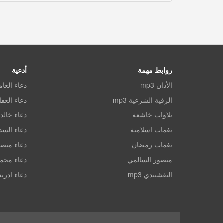
روابط مهمة
أدعية
الأذان mp3
دعاء الغا
الرقية الشرعية mp3
دعاء العف
تلاوات خاشعة
دعاء خالد 
نغمات اسلامية
دعاء الس
نغمات رمضان
دعاء منصو
منصور السالمي
دعاء محم
النقشبندي mp3
دعاء ادري