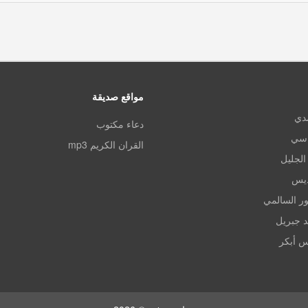
مواقع صديقة
مدي
دعاء مكتوب
اسي
القران الكريم mp3
الجليل
ديس
ر السالمي
د جبريل
س أبكر