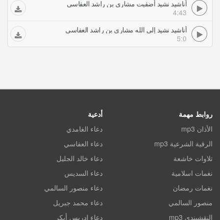
أناشيد نشيد أضفيت مشاري بن راشد العفاسي
4:43
أناشيد نشيد إلى الله مشاري بن راشد العفاسي
5:0
روابط مهمة
أدعية
الأذان mp3
دعاء الغامدي
الرقية الشرعية mp3
دعاء العفاسي
تلاوات خاشعة
دعاء خالد الجليل
نغمات اسلامية
دعاء السديس
نغمات رمضان
دعاء منصور السالمي
منصور السالمي
دعاء محمد جبريل
النقشبندي mp3
دعاء ادريس أبكر