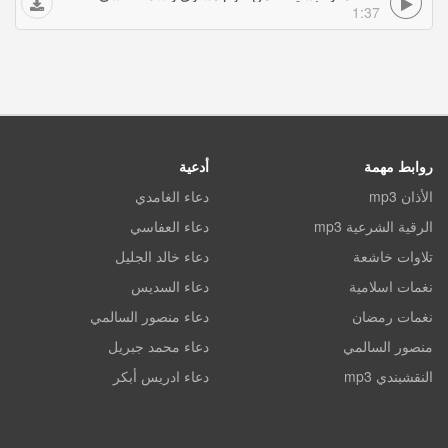
1:37
روابط مهمة
أدعية
الأذان mp3
دعاء الغامدي
الرقية الشرعية mp3
دعاء العفاسي
تلاوات خاشعة
دعاء خالد الجليل
نغمات اسلامية
دعاء السديس
نغمات رمضان
دعاء منصور السالمي
منصور السالمي
دعاء محمد جبريل
النقشبندي mp3
دعاء ادريس أبكر