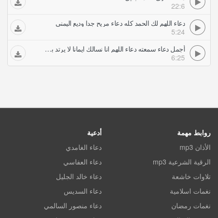
22:6
دعاء اللهم لك الحمد كله دعاء مريح جدا وديع اليمني
5:24
أجمل دعاء سمعته دعاء اللهم انا نسالك ايمانا لا يرتد بصوت سلمان العتيبي
6:25
روابط مهمة
أدعية
الأذان mp3
دعاء الغامدي
الرقية الشرعية mp3
دعاء العفاسي
تلاوات خاشعة
دعاء خالد الجليل
نغمات اسلامية
دعاء السديس
نغمات رمضان
دعاء منصور السالمي