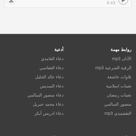
6:43
روابط مهمة
أدعية
الأذان mp3
دعاء الغامدي
الرقية الشرعية mp3
دعاء العفاسي
تلاوات خاشعة
دعاء خالد الجليل
نغمات اسلامية
دعاء السديس
نغمات رمضان
دعاء منصور السالمي
منصور السالمي
دعاء محمد جبريل
النقشبندي mp3
دعاء ادريس أبكر