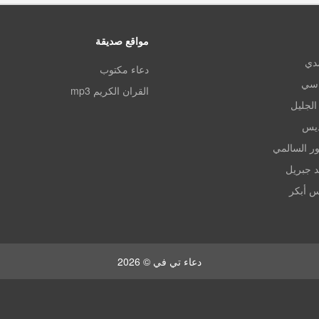
مواقع صديقة
مدي
دعاء مكتوب
اسي
القران الكريم mp3
الجليل
ديس
ر السالمي
د جبريل
س أبكر
دعاء تي في © 2026