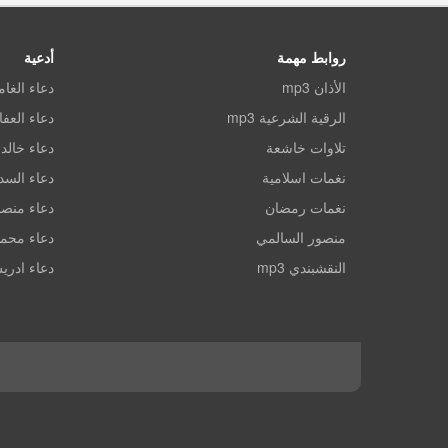
روابط مهمة
أدعية
الأذان mp3
دعاء الغا
الرقية الشرعية mp3
دعاء العف
تلاوات خاشعة
دعاء خالد 
نغمات اسلامية
دعاء الس
نغمات رمضان
دعاء منصو
منصور السالمي
دعاء محم
النقشبندي mp3
دعاء ادري