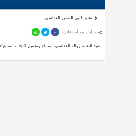
نشيد قلبي الصغير العفاسي
شارك مع أصدقائك ›
نشيد النعمة زوالة العفاسي استماع وتحميل mp3 ، استمع لأأكثر من 4.35 دقيقة من أناشيد المميزة مجانا.