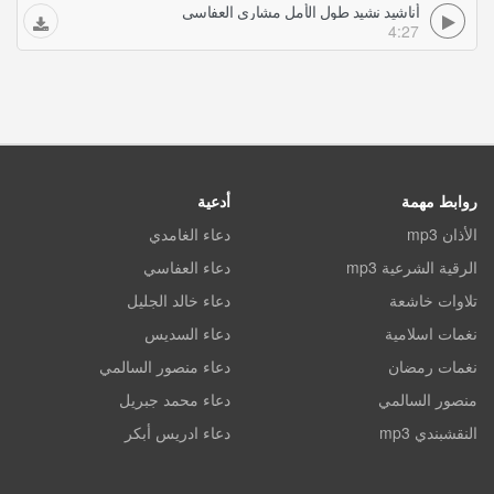
أناشيد نشيد طول الأمل مشاري العفاسي
4:27
روابط مهمة
أدعية
الأذان mp3
دعاء الغامدي
الرقية الشرعية mp3
دعاء العفاسي
تلاوات خاشعة
دعاء خالد الجليل
نغمات اسلامية
دعاء السديس
نغمات رمضان
دعاء منصور السالمي
منصور السالمي
دعاء محمد جبريل
النقشبندي mp3
دعاء ادريس أبكر