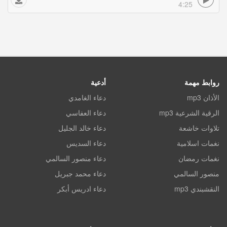
4:25
روابط مهمة
أدعية
الأذان mp3
دعاء الغامدي
الرقية الشرعية mp3
دعاء العفاسي
تلاوات خاشعة
دعاء خالد الجليل
نغمات اسلامية
دعاء السديس
نغمات رمضان
دعاء منصور السالمي
منصور السالمي
دعاء محمد جبريل
النقشبندي mp3
دعاء ادريس أبكر