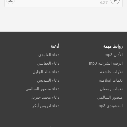
4:27
روابط مهمة
أدعية
الأذان mp3
دعاء الغامدي
الرقية الشرعية mp3
دعاء العفاسي
تلاوات خاشعة
دعاء خالد الجليل
نغمات اسلامية
دعاء السديس
نغمات رمضان
دعاء منصور السالمي
منصور السالمي
دعاء محمد جبريل
النقشبندي mp3
دعاء ادريس أبكر