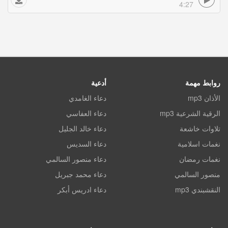
4:27
روابط مهمة
أدعية
الأذان mp3
دعاء الغامدي
الرقية الشرعية mp3
دعاء العفاسي
تلاوات خاشعة
دعاء خالد الجليل
نغمات اسلامية
دعاء السديس
نغمات رمضان
دعاء منصور السالمي
منصور السالمي
دعاء محمد جبريل
النقشبندي mp3
دعاء ادريس أبكر