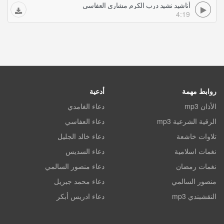
أناشيد نشيد درب الكرم مشاري العفاسي
4:19
روابط مهمة
أدعية
الأذان mp3
دعاء الغامدي
الرقية الشرعية mp3
دعاء العفاسي
تلاوات خاشعة
دعاء خالد الجليل
نغمات اسلامية
دعاء السديس
نغمات رمضان
دعاء منصور السالمي
منصور السالمي
دعاء محمد جبريل
النقشبندي mp3
دعاء ادريس أبكر