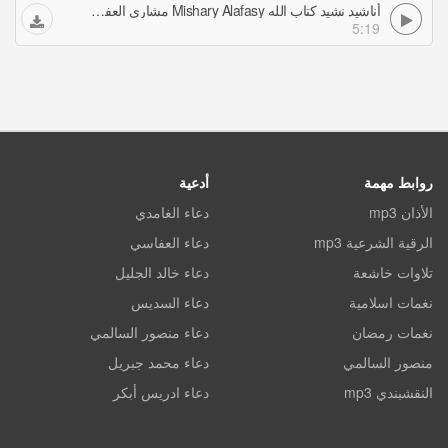
أناشيد نشيد كتاب الله Mishary Alafasy مشاري العفاسي
5:19
روابط مهمة
أدعية
الأذان mp3
دعاء الغامدي
الرقية الشرعية mp3
دعاء العفاسي
تلاوات خاشعة
دعاء خالد الجليل
نغمات اسلامية
دعاء السديس
نغمات رمضان
دعاء منصور السالمي
منصور السالمي
دعاء محمد جبريل
النقشبندي mp3
دعاء ادريس أبكر