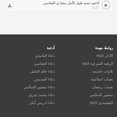
أناشيد نشيد طول الأمل مشاري العفاسي
4:27
روابط مهمة
أدعية
الأذان mp3
دعاء الغامدي
الرقية الشرعية mp3
دعاء العفاسي
تلاوات خاشعة
دعاء خالد الجليل
نغمات اسلامية
دعاء السديس
نغمات رمضان
دعاء منصور السالمي
منصور السالمي
دعاء محمد جبريل
النقشبندي mp3
دعاء ادريس أبكر