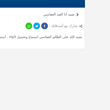
نشيد أنا العبد العفاسي
شارك مع أصدقائك ›
نشيد الله على الظالم العفاسي استماع وتحميل mp3 ، استمع لأأكثر من 4.52 دقيقة من أناشيد المميزة مجانا.