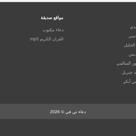
مواقع صديقة
مدي
دعاء مكتوب
اسي
القران الكريم mp3
الجليل
ديس
ر السالمي
د جبريل
س أبكر
دعاء تي في © 2026