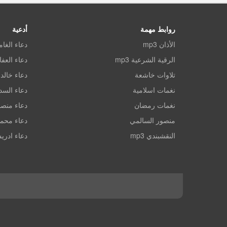
روابط مهمة
أدعية
الأذان mp3
دعاء الغا
الرقية الشرعية mp3
دعاء العف
تلاوات خاشعة
دعاء خالد 
نغمات اسلامية
دعاء الس
نغمات رمضان
دعاء منصو
منصور السالمي
دعاء محم
النقشبندي mp3
دعاء ادري