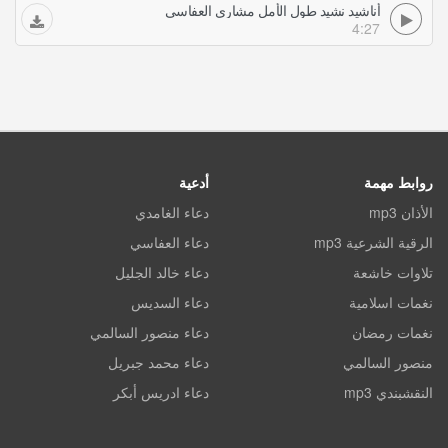
أناشيد نشيد طول الأمل مشاري العفاسي
4:27
روابط مهمة
أدعية
الأذان mp3
دعاء الغامدي
الرقية الشرعية mp3
دعاء العفاسي
تلاوات خاشعة
دعاء خالد الجليل
نغمات اسلامية
دعاء السديس
نغمات رمضان
دعاء منصور السالمي
منصور السالمي
دعاء محمد جبريل
النقشبندي mp3
دعاء ادريس أبكر