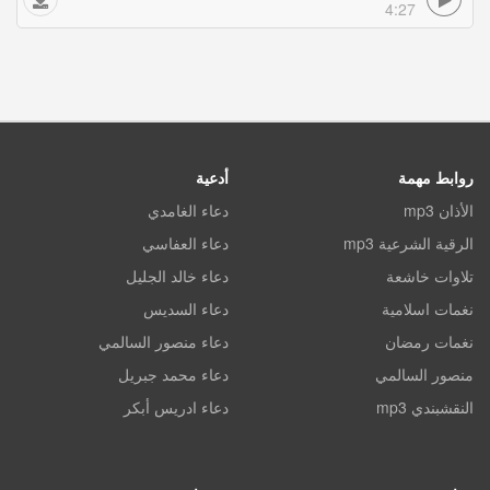
4:27
روابط مهمة
أدعية
الأذان mp3
دعاء الغامدي
الرقية الشرعية mp3
دعاء العفاسي
تلاوات خاشعة
دعاء خالد الجليل
نغمات اسلامية
دعاء السديس
نغمات رمضان
دعاء منصور السالمي
منصور السالمي
دعاء محمد جبريل
النقشبندي mp3
دعاء ادريس أبكر