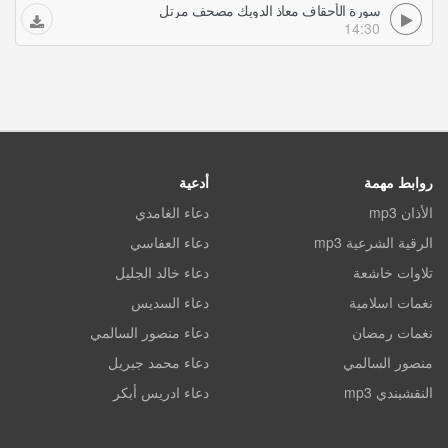
سورة الأحقاف معاذ الدويك مصحف مرتل
14:30
روابط مهمة
أدعية
الأذان mp3
دعاء الغامدي
الرقية الشرعية mp3
دعاء العفاسي
تلاوات خاشعة
دعاء خالد الجليل
نغمات اسلامية
دعاء السديس
نغمات رمضان
دعاء منصور السالمي
منصور السالمي
دعاء محمد جبريل
النقشبندي mp3
دعاء ادريس أبكر