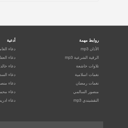
روابط مهمة
أدعية
الأذان mp3
دعاء الغا
الرقية الشرعية mp3
دعاء العف
تلاوات خاشعة
دعاء خالد 
نغمات اسلامية
دعاء الس
نغمات رمضان
دعاء منصو
منصور السالمي
دعاء محم
النقشبندي mp3
دعاء ادري