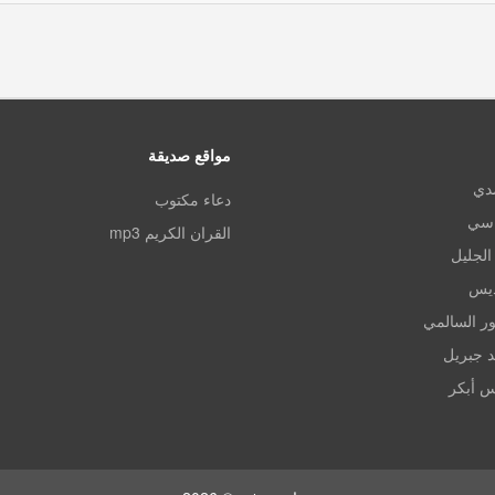
مواقع صديقة
مدي
دعاء مكتوب
اسي
القران الكريم mp3
الجليل
ديس
ر السالمي
د جبريل
س أبكر