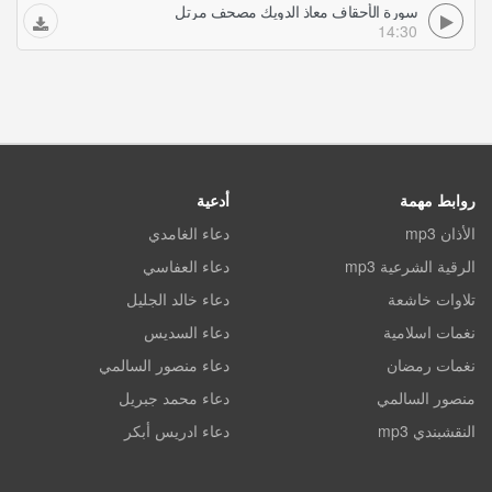
سورة الأحقاف معاذ الدويك مصحف مرتل
14:30
روابط مهمة
أدعية
الأذان mp3
دعاء الغامدي
الرقية الشرعية mp3
دعاء العفاسي
تلاوات خاشعة
دعاء خالد الجليل
نغمات اسلامية
دعاء السديس
نغمات رمضان
دعاء منصور السالمي
منصور السالمي
دعاء محمد جبريل
النقشبندي mp3
دعاء ادريس أبكر