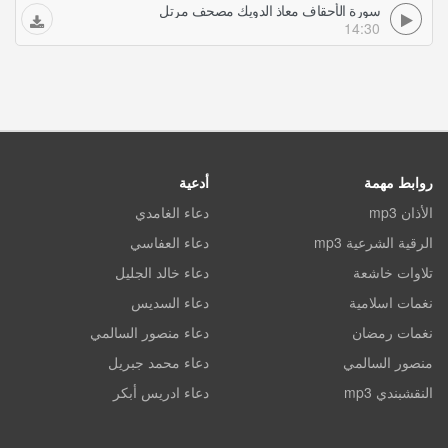
سورة الأحقاف معاذ الدويك مصحف مرتل
14:30
روابط مهمة
أدعية
الأذان mp3
دعاء الغامدي
الرقية الشرعية mp3
دعاء العفاسي
تلاوات خاشعة
دعاء خالد الجليل
نغمات اسلامية
دعاء السديس
نغمات رمضان
دعاء منصور السالمي
منصور السالمي
دعاء محمد جبريل
النقشبندي mp3
دعاء ادريس أبكر