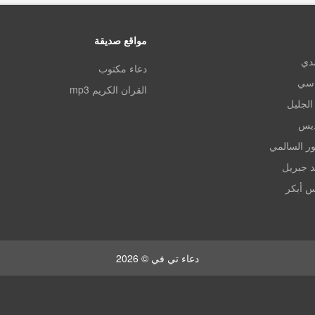
مواقع صديقة
مدي
دعاء مكتوب
اسي
القران الكريم mp3
الجليل
ديس
ر السالمي
د جبريل
س أبكر
دعاء تي في © 2026