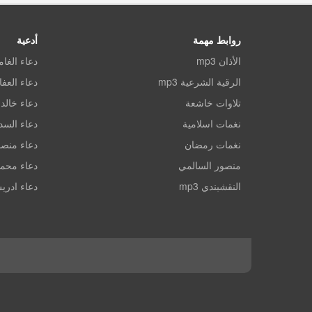
روابط مهمة
أدعية
الأذان mp3
دعاء الغا
الرقية الشرعية mp3
دعاء العف
تلاوات خاشعة
دعاء خالد 
نغمات اسلامية
دعاء الس
نغمات رمضان
دعاء منصو
منصور السالمي
دعاء محم
النقشبندي mp3
دعاء ادري