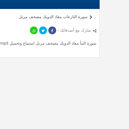
سورة النازعات معاذ الدويك مصحف مرتل
شارك مع أصدقائك ›
سورة النبأ معاذ الدويك مصحف مرتل استماع وتحميل mp3 ، استمع لأأكثر من 3.87 دقيقة من تلاوات المميزة مجانا.