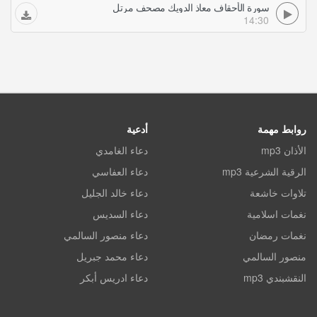
سورة الأحقاف معاذ الدويك مصحف مرتل
14:30
روابط مهمة
أدعية
الأذان mp3
دعاء الغامدي
الرقية الشرعية mp3
دعاء العفاسي
تلاوات خاشعة
دعاء خالد الجليل
نغمات اسلامية
دعاء السديس
نغمات رمضان
دعاء منصور السالمي
منصور السالمي
دعاء محمد جبريل
النقشبندي mp3
دعاء ادريس أبكر