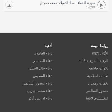
سورة الأحقاف معاذ الدويك مصحف مرتل
14:30
روابط مهمة
أدعية
الأذان mp3
دعاء الغامدي
الرقية الشرعية mp3
دعاء العفاسي
تلاوات خاشعة
دعاء خالد الجليل
نغمات اسلامية
دعاء السديس
نغمات رمضان
دعاء منصور السالمي
منصور السالمي
دعاء محمد جبريل
النقشبندي mp3
دعاء ادريس أبكر