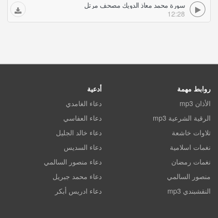
سورة محمد معاذ الدويك مصحف مرتل
12:28
روابط مهمة
أدعية
الأذان mp3
دعاء الغامدي
الرقية الشرعية mp3
دعاء العفاسي
تلاوات خاشعة
دعاء خالد الجليل
نغمات اسلامية
دعاء السديس
نغمات رمضان
دعاء منصور السالمي
منصور السالمي
دعاء محمد جبريل
النقشبندي mp3
دعاء ادريس أبكر