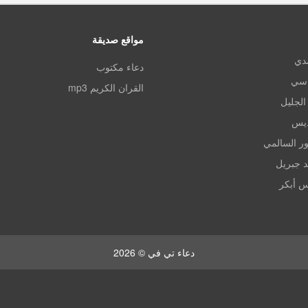
مواقع صديقة
مدي
دعاء مكتوب
اسي
القران الكريم mp3
الجليل
ديس
ر السالمي
د جبريل
س أبكر
دعاء تي في © 2026