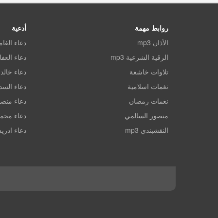
روابط مهمة
أدعية
الأذان mp3
دعاء الغا
الرقية الشرعية mp3
دعاء العف
تلاوات خاشعة
دعاء خالد 
نغمات اسلامية
دعاء الس
نغمات رمضان
دعاء منصو
منصور السالمي
دعاء محم
النقشبندي mp3
دعاء ادري