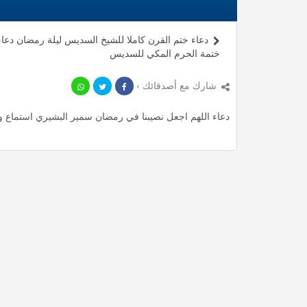
دعاء ختم القرن كاملا للشيخ السديس ليلة رمضان دعاء
ختمة الحرم المكي للسديس
شارك مع أصدقائك ›
دعاء اللهم اجعل نصيبنا في رمضان سمير البشيري استماع وتحميل mp3 ، استمع لأأكثر من 0.87 دقيقة من أدعية ا