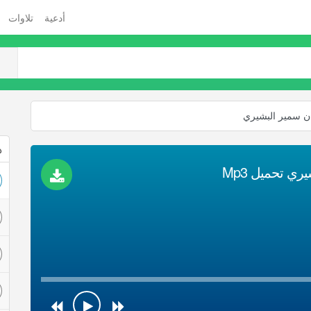
أدعية
تلاوات
ان سمير البشيري
ذ
ي تحميل Mp3