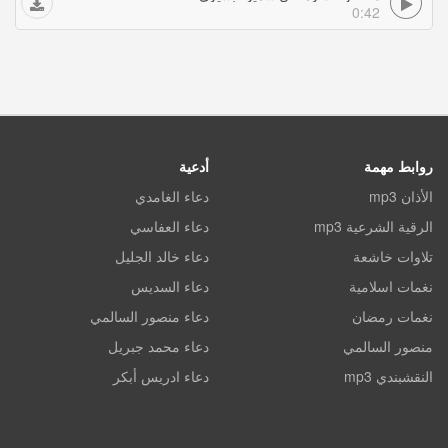
0:42
روابط مهمة
أدعية
الأذان mp3
دعاء الغامدي
الرقية الشرعية mp3
دعاء العفاسي
تلاوات خاشعة
دعاء خالد الجليل
نغمات اسلامية
دعاء السديس
نغمات رمضان
دعاء منصور السالمي
منصور السالمي
دعاء محمد جبريل
النقشبندي mp3
دعاء ادريس أبكر