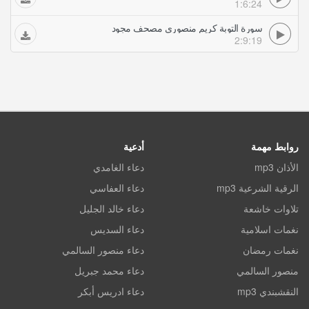
1:6:24
سورة التوبة كريم منصوري مصحف مجود
2:9:19
روابط مهمة
أدعية
الأذان mp3
دعاء الغامدي
الرقية الشرعية mp3
دعاء العفاسي
تلاوات خاشعة
دعاء خالد الجليل
نغمات اسلامية
دعاء السديس
نغمات رمضان
دعاء منصور السالمي
منصور السالمي
دعاء محمد جبريل
النقشبندي mp3
دعاء ادريس أبكر