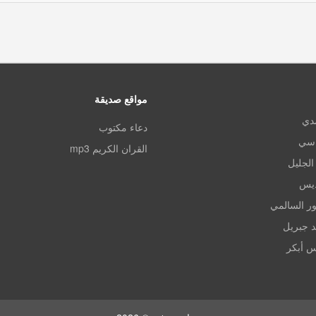
مواقع صديقة
مدي
دعاء مكتوب
اسي
القران الكريم mp3
الجليل
ديس
ر السالمي
د جبريل
س أبكر