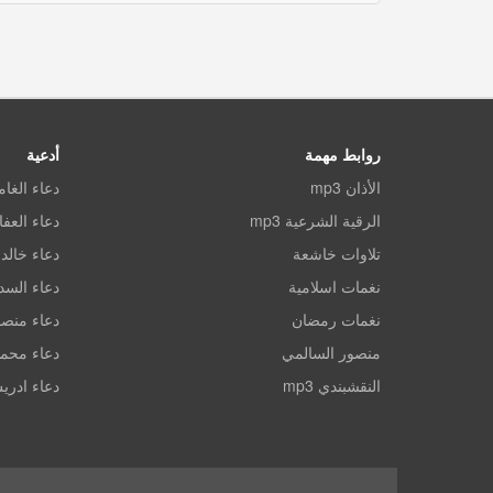
روابط مهمة
أدعية
الأذان mp3
دعاء الغا
الرقية الشرعية mp3
دعاء العف
تلاوات خاشعة
دعاء خالد 
نغمات اسلامية
دعاء الس
نغمات رمضان
دعاء منصو
منصور السالمي
دعاء محم
النقشبندي mp3
دعاء ادري