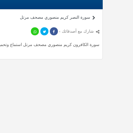
سورة النصر كريم منصوري مصحف مرتل
شارك مع أصدقائك ›
سورة الكافرون كريم منصوري مصحف مرتل استماع وتحميل mp3 ، استمع لأأكثر من 0.73 دقيقة من تلاوات المميزة م