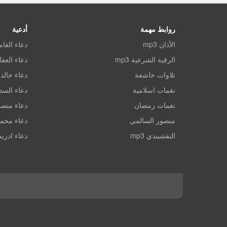
روابط مهمة
أدعية
الأذان mp3
دعاء الغا
الرقية الشرعية mp3
دعاء العف
تلاوات خاشعة
دعاء خالد 
نغمات اسلامية
دعاء الس
نغمات رمضان
دعاء منصو
منصور السالمي
دعاء محم
النقشبندي mp3
دعاء ادري