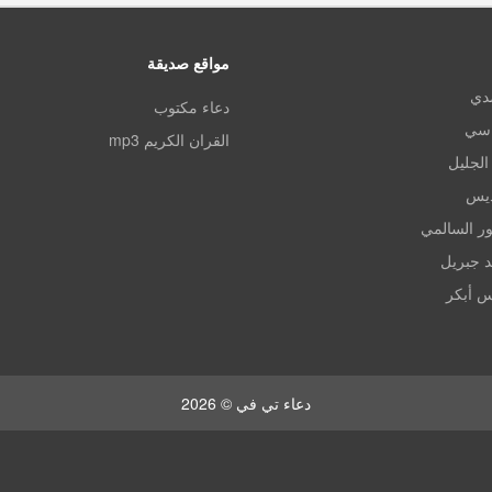
مواقع صديقة
مدي
دعاء مكتوب
اسي
القران الكريم mp3
الجليل
ديس
ر السالمي
د جبريل
س أبكر
دعاء تي في © 2026