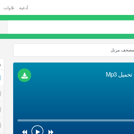
أدعية
تلاوات
 مصحف مرتل
ذ
يل Mp3