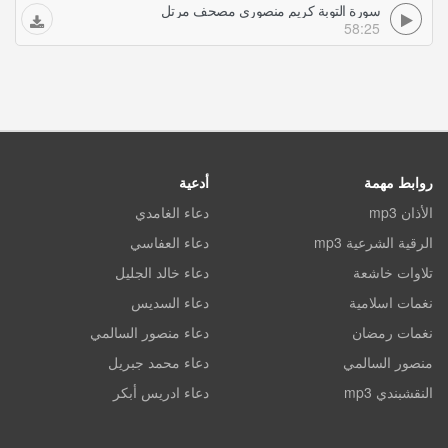
سورة التوبة كريم منصوري مصحف مرتل
58:25
روابط مهمة
أدعية
الأذان mp3
دعاء الغامدي
الرقية الشرعية mp3
دعاء العفاسي
تلاوات خاشعة
دعاء خالد الجليل
نغمات اسلامية
دعاء السديس
نغمات رمضان
دعاء منصور السالمي
منصور السالمي
دعاء محمد جبريل
النقشبندي mp3
دعاء ادريس أبكر