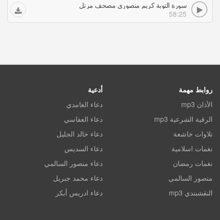
سورة التوبة كريم منصوري مصحف مرتل
58:25
روابط مهمة
أدعية
الأذان mp3
دعاء الغامدي
الرقية الشرعية mp3
دعاء العفاسي
تلاوات خاشعة
دعاء خالد الجليل
نغمات اسلامية
دعاء السديس
نغمات رمضان
دعاء منصور السالمي
منصور السالمي
دعاء محمد جبريل
النقشبندي mp3
دعاء ادريس أبكر