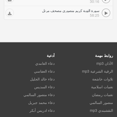
30:16
سورة التوبة كريم منصوري مصحف مرتل
58:25
روابط مهمة
أدعية
الأذان mp3
دعاء الغامدي
الرقية الشرعية mp3
دعاء العفاسي
تلاوات خاشعة
دعاء خالد الجليل
نغمات اسلامية
دعاء السديس
نغمات رمضان
دعاء منصور السالمي
منصور السالمي
دعاء محمد جبريل
النقشبندي mp3
دعاء ادريس أبكر