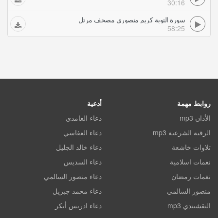
30:16
سورة التوبة كريم منصوري مصحف مرتل
58:25
روابط مهمة
أدعية
الأذان mp3
دعاء الغامدي
الرقية الشرعية mp3
دعاء العفاسي
تلاوات خاشعة
دعاء خالد الجليل
نغمات اسلامية
دعاء السديس
نغمات رمضان
دعاء منصور السالمي
منصور السالمي
دعاء محمد جبريل
النقشبندي mp3
دعاء ادريس أبكر