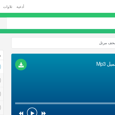
أدعية
تلاوات
صحف مرتل
ذ
 Mp3