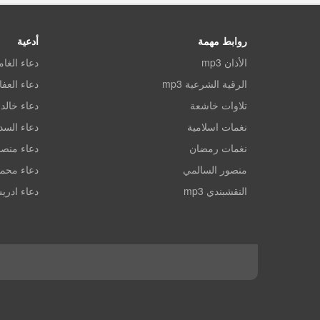
روابط مهمة
أدعية
الأذان mp3
دعاء الغا
الرقية الشرعية mp3
دعاء العف
تلاوات خاشعة
دعاء خالد 
نغمات اسلامية
دعاء الس
نغمات رمضان
دعاء منصو
منصور السالمي
دعاء محم
النقشبندي mp3
دعاء ادري