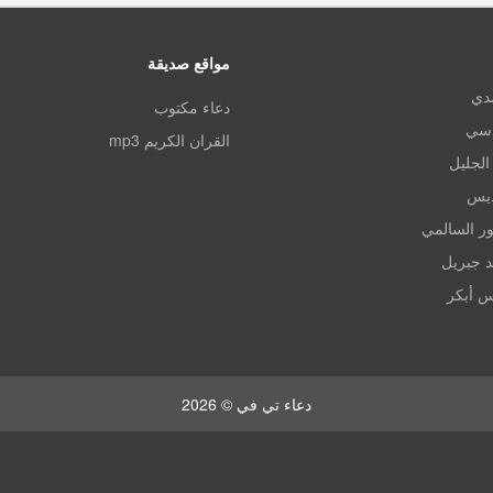
مواقع صديقة
مدي
دعاء مكتوب
اسي
القران الكريم mp3
الجليل
ديس
ر السالمي
د جبريل
س أبكر
دعاء تي في © 2026