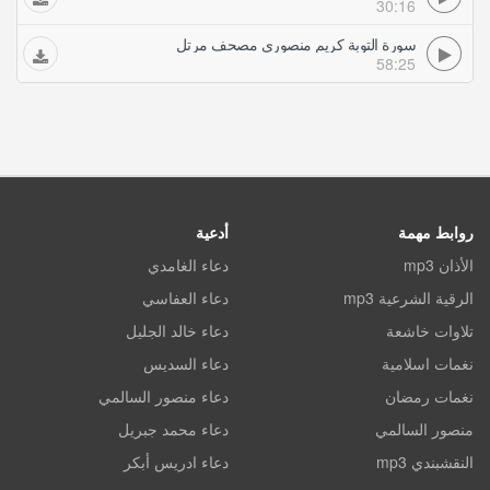
30:16
سورة التوبة كريم منصوري مصحف مرتل
58:25
روابط مهمة
أدعية
الأذان mp3
دعاء الغامدي
الرقية الشرعية mp3
دعاء العفاسي
تلاوات خاشعة
دعاء خالد الجليل
نغمات اسلامية
دعاء السديس
نغمات رمضان
دعاء منصور السالمي
منصور السالمي
دعاء محمد جبريل
النقشبندي mp3
دعاء ادريس أبكر