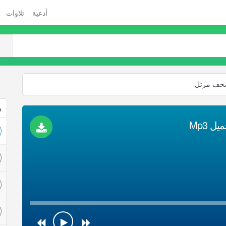
أدعية
تلاوات
صحف مرتل
ذ
 Mp3