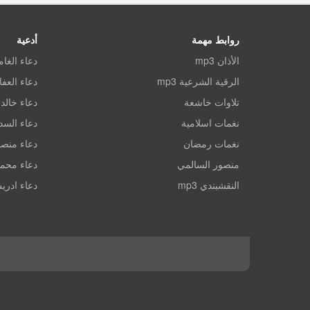
روابط مهمة
أدعية
الأذان mp3
دعاء الغا
الرقية الشرعية mp3
دعاء العف
تلاوات خاشعة
دعاء خالد 
نغمات اسلامية
دعاء الس
نغمات رمضان
دعاء منصو
منصور السالمي
دعاء محم
النقشبندي mp3
دعاء ادري