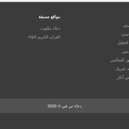
مواقع صديقة
مدي
دعاء مكتوب
اسي
القران الكريم mp3
الجليل
ديس
ر السالمي
د جبريل
س أبكر
دعاء تي في © 2026