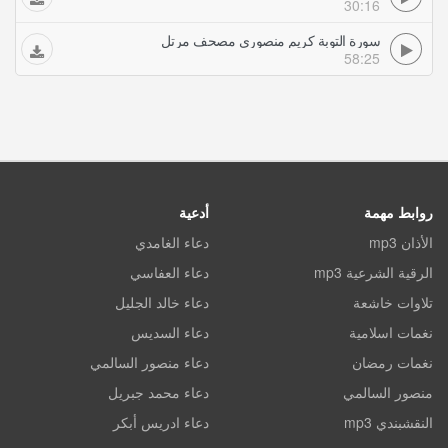
30:16
سورة التوبة كريم منصوري مصحف مرتل
58:25
روابط مهمة
أدعية
الأذان mp3
دعاء الغامدي
الرقية الشرعية mp3
دعاء العفاسي
تلاوات خاشعة
دعاء خالد الجليل
نغمات اسلامية
دعاء السديس
نغمات رمضان
دعاء منصور السالمي
منصور السالمي
دعاء محمد جبريل
النقشبندي mp3
دعاء ادريس أبكر