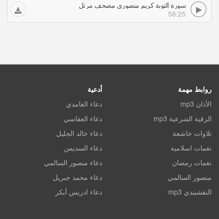
سورة التوبة كريم منصوري مصحف مرتل
58:25
روابط مهمة
أدعية
الأذان mp3
دعاء الغامدي
الرقية الشرعية mp3
دعاء العفاسي
تلاوات خاشعة
دعاء خالد الجليل
نغمات اسلامية
دعاء السديس
نغمات رمضان
دعاء منصور السالمي
منصور السالمي
دعاء محمد جبريل
النقشبندي mp3
دعاء ادريس أبكر