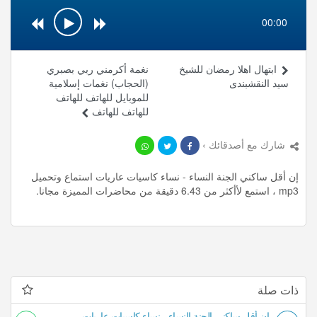
00:00
ابتهال اهلا رمضان للشيخ
نغمة أكرمني ربي بصبري
سيد النقشبندى
(الحجاب) نغمات إسلامية
للموبايل للهاتف للهاتف
للهاتف للهاتف
شارك مع أصدقائك ›
إن أقل ساكني الجنة النساء - نساء كاسيات عاريات استماع وتحميل
mp3 ، استمع لأأكثر من 6.43 دقيقة من محاضرات المميزة مجانا.
ذات صلة
إن أقل ساكني الجنة النساء - نساء كاسيات عاريات