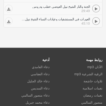
الجنة والنار الشيخ نبيل العوضي خطب ودروس
29:49
العورات في المستشفيات وعيادات النساء الشيخ نبيل العوضي خطب ودروس
45:10
روابط مهمة
أدعية
الأذان mp3
دعاء الغامدي
الرقية الشرعية mp3
دعاء العفاسي
تلاوات خاشعة
دعاء خالد الجليل
نغمات اسلامية
دعاء السديس
نغمات رمضان
دعاء منصور السالمي
منصور السالمي
دعاء محمد جبريل