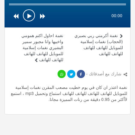
00:00
نغمة أكرمني ربي بصبري
نغمة احاول اكتم همومي
(الحجاب) نغمات إسلامية
واخبيها وانا مجبور سمير
للموبايل للهاتف للهاتف
البشيري نغمات إسلامية
للهاتف للهاتف
للموبايل للهاتف للهاتف
للهاتف للهاتف
شارك مع أصدقائك ›
نغمة اعتذر ان كان في يوم خطيت مصعب المقرن نغمات إسلامية
للموبايل للهاتف للهاتف للهاتف للهاتف استماع وتحميل mp3 ، استمع
لأأكثر من 0.95 دقيقة من رنات المميزة مجانا.