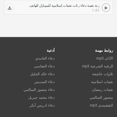
رنة نغمة دعاء رنات نغمات إسلامية للموبايل للهاتف
1:43
روابط مهمة
أدعية
الأذان mp3
دعاء الغامدي
الرقية الشرعية mp3
دعاء العفاسي
تلاوات خاشعة
دعاء خالد الجليل
نغمات اسلامية
دعاء السديس
نغمات رمضان
دعاء منصور السالمي
منصور السالمي
دعاء محمد جبريل
النقشبندي mp3
دعاء ادريس أبكر