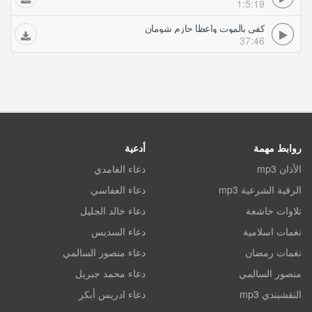
1:5:19
كفى بالموت واعظا حازم شومان
37:46
روابط مهمة
أدعية
الأذان mp3
دعاء الغامدي
الرقية الشرعية mp3
دعاء العفاسي
تلاوات خاشعة
دعاء خالد الجليل
نغمات اسلامية
دعاء السديس
نغمات رمضان
دعاء منصور السالمي
منصور السالمي
دعاء محمد جبريل
النقشبندي mp3
دعاء ادريس أبكر