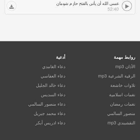
عسى الله أن يأتى بالفتح حازم شومان
52:40
روابط مهمة
أدعية
الأذان mp3
دعاء الغامدي
الرقية الشرعية mp3
دعاء العفاسي
تلاوات خاشعة
دعاء خالد الجليل
نغمات اسلامية
دعاء السديس
نغمات رمضان
دعاء منصور السالمي
منصور السالمي
دعاء محمد جبريل
النقشبندي mp3
دعاء ادريس أبكر